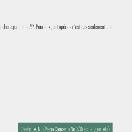
èce chorégraphique
Pit
. Pour eux, cet opéra « n’est pas seulement une
Charlotte, NC (Piano Concerto No.2/Dracula Quartets)