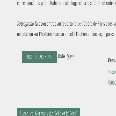
correspondit, le poète Rabindranath Tagore qui le soutint, et enfin 
Satyagraha
fait son entrée au répertoire de l’Opéra de Paris dans l
méditation sur l’histoire mais un appel à l’action et une leçon puiss
Date:
May 3
ADD TO CALENDAR
Venu
Palais
75009
Augsburg, Germany (La Belle et la Bête)