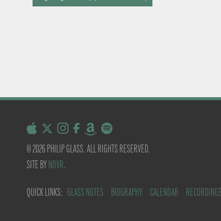
© 2026 PHILIP GLASS. ALL RIGHTS RESERVED.
SITE BY
NDVR
.
QUICK LINKS:
GLASS NOTES
BIOGRAPHY
CALENDAR
RECORDING